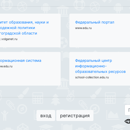
итет образования, науки и
Федеральный портал
одежной политики
www.edu.ru
гоградской области
.volganet.ru
ормационная система
Федеральный центр
информационно-
ow.edu.ru
образовательных ресурсов
school-collection.edu.ru
вход
регистрация