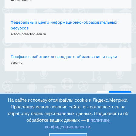
Федеральный центр информационно-образовательных
ресурсов
school-collection.edu.ru
Профсоюз работников народного образования и науки
eseur.ru
ООО "Центр
Найти
образования и
На сайте используются файлы cookie и Яндекс.Метрики.
вход
консалтинга"
Продолжая использование сайта, вы соглашаетесь на
Версия
Волгоград 2008-
обработку своих персональных данных. Подробности об
регистрация
сайта для
2026
обработке ваших данных — в
политике
слабовидящих
конфиденциальности
.
Сайт создан на
конструкторе