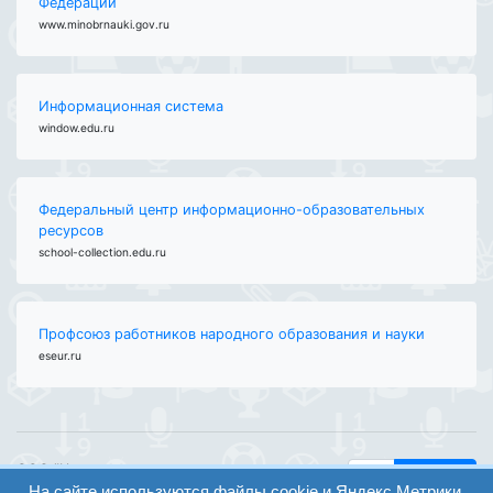
Федерации
www.minobrnauki.gov.ru
Информационная система
window.edu.ru
Федеральный центр информационно-образовательных
ресурсов
school-collection.edu.ru
Профсоюз работников народного образования и науки
eseur.ru
ООО "Центр
Найти
образования и
На сайте используются файлы cookie и Яндекс.Метрики.