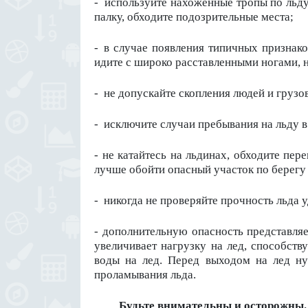
-
используйте нахоженные тропы по льду.
палку, обходите подозрительные места;
-
..
в случае появления типичных признаков
идите с широко расставленными ногами, не
-
не допускайте скопления людей и грузов
-
исключите случаи пребывания на льду в
- не катайтесь на льдинах, обходите пер
лучше обойти опасный участок по берегу
-
никогда не проверяйте прочность льда 
- дополнительную опасность представляе
увеличивает нагрузку на лед, способств
воды на лед. Перед выходом на лед ну
проламывания льда.
Будьте внимательны и осторожны.