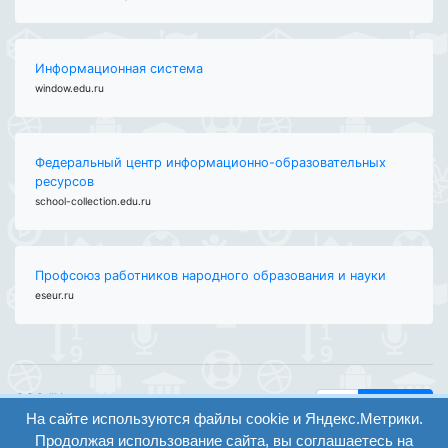
Информационная система
window.edu.ru
Федеральный центр информационно-образовательных
ресурсов
school-collection.edu.ru
Профсоюз работников народного образования и науки
eseur.ru
ООО "Центр
Найти
образования и
На сайте используются файлы cookie и Яндекс.Метрики.
вход
консалтинга"
Продолжая использование сайта, вы соглашаетесь на
Версия